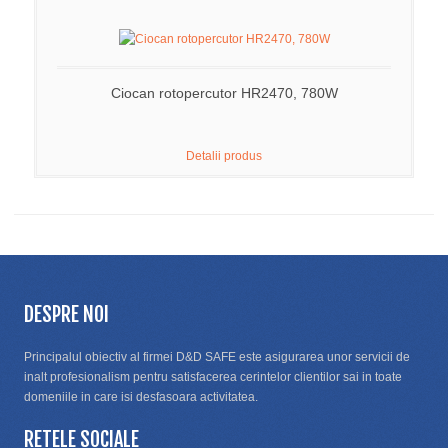
Ciocan rotopercutor HR2470, 780W
Detalii produs
DESPRE NOI
Principalul obiectiv al firmei D&D SAFE este asigurarea unor servicii de
inalt profesionalism pentru satisfacerea cerintelor clientilor sai in toate
domeniile in care isi desfasoara activitatea.
RETELE SOCIALE